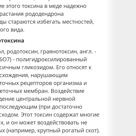
ие этого токсина в меде надежно
зрастания рододендрона
ды стараются избегать местностей,
ого вида.
отоксина
 родотоксин, граянотоксин, англ. -
36O7) - полигидроксилированный
сичным гликозидом. Его относят к
исхождения, нарушающим
точных рецепторов организма и
еточных мембран. Воздействие
ждение центральной нервной
с последующим (при достаточно
сходом. Этот токсин содержат многие
х, и он может воздействовать не
ых (например, крупный рогатый скот).