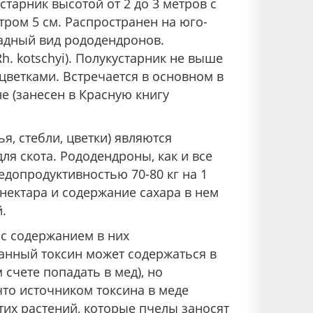
Кустарник высотой от 2 до 3 метров с
ром 5 см. Распространен на юго-
падный вид рододендронов.
Rh. kotschyi). Полукустарник не выше
 цветками. Встречается в основном в
е (занесен в Красную книгу
я, стебли, цветки) являются
ля скота. Рододендроны, как и все
допродуктивностью 70-80 кг на 1
нектара и содержание сахара в нем
.
 с содержанием в них
данный токсин может содержаться в
 счете попадать в мед), но
что источником токсина в меде
тих растений, которые пчелы заносят