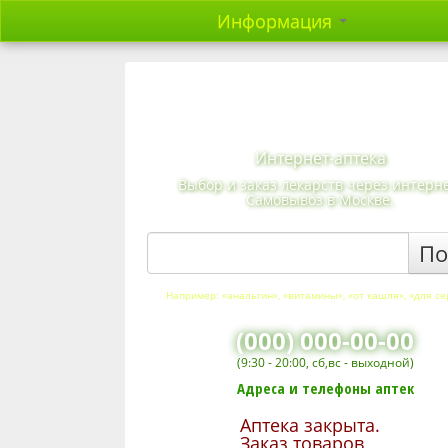
Информация
Интернет-аптека
Выбор и заказ лекарств через интерне
Самовывоз в Москве.
По
Например: «анальгин», «витамины», «от кашля», «для с
(000) 000-00-00
(9:30 - 20:00, сб,вс - выходной)
Адреса и телефоны аптек
Аптека закрыта.
Заказ товаров