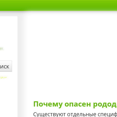
т.
иск
ердца»
Почему опасен родо
Существуют отдельные специф