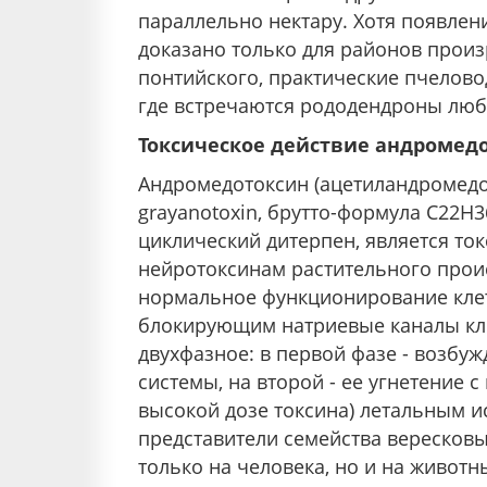
параллельно нектару. Хотя появлен
доказано только для районов прои
понтийского, практические пчелово
где встречаются рододендроны люб
Токсическое действие андромед
Андромедотоксин (ацетиландромедол,
grayanotoxin, брутто-формула C22H
циклический дитерпен, является ток
нейротоксинам растительного про
нормальное функционирование кле
блокирующим натриевые каналы кл
двухфазное: в первой фазе - возбу
системы, на второй - ее угнетение 
высокой дозе токсина) летальным и
представители семейства вересковы
только на человека, но и на животн