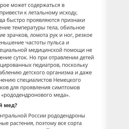
орое может содержаться в
ривести к летальному исходу,
еда быстро проявляются признаки
ние температуры тела, обильное
е зрачков, ломота рук и ног, резкое
еньшение частоты пульса и
специальной медицинской помощи не
ение суток. Но при отравлении детей
цированных педиатров, поскольку
аблению детского организма и даже
мнению специалистов Немецкого
сков для проявления симптомов
г «рододендронового меда».
й мед?
ентральной России рододендроны
ные растения, поэтому все сорта