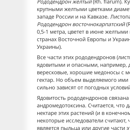
Рододендрон желтый
(Rh. flarum). 
крупными желтыми цветками диамет
западе России и на Кавказе. Листо
Рододендрон восточнокарпатский
(
0,5-1 метра, цветет в июне желтыми
странах Восточной Европы и Украин
Украины).
Все части этих рододендронов (листь
ядовитыми и опасными, например, д
вересковые, хорошие медоносы с ме
гектар. Но объем выделяемого ими 
сильно зависят от погодных условий
Ядовитость рододендронов связана
андромедотоксина. Считается, что 
нектаре этих растений (и в конечном
некоторые исследователи считают, 
является пыльца или другие части э